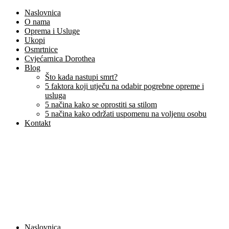
Naslovnica
O nama
Oprema i Usluge
Ukopi
Osmrtnice
Cvjećarnica Dorothea
Blog
Što kada nastupi smrt?
5 faktora koji utječu na odabir pogrebne opreme i
usluga
5 načina kako se oprostiti sa stilom
5 načina kako održati uspomenu na voljenu osobu
Kontakt
Naslovnica