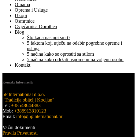
O nama
Oprema i Usluge
Ukopi
Osmrtnice
Cvjećarnica Dorothea
Blog
Što kada nastupi smrt?
5 faktora koji utječu na odabir pogrebne opreme i
usluga
5 načina kako se oprostiti sa stilom
5 načina kako održati uspomenu na voljenu osobu
Kontakt
Kontakt Informacije
5P International d.o.o.
"Tradicija obitelji Kocijan"
Tel:
+38548644883
Mob:
+385913810123
Email:
info@5pinternational.hr
Važni dokumenti
Pravila Privatnosti