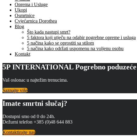
Oprema i Usluge
Ukopi
Osmrtnice
Cvjećarnica Dorothea
Blog
Što kada nastupi smrt?
5 faktora koji utječu na odabir pogrebne opreme i usluga
5 načina kako se oprostiti sa stilom
5 načina kako održati uspomenu na voljenu osobu
Kontakt
5P INTERNATIONAL Pogrebno poduzeće ob
Vaš oslonac u najtežim trenucima.
Saznajte više
Imate smrtni slučaj?
Dostupni smo od 0 do 24h.
Dežurni telefon +385 (0)48 644 883
Kontaktirajte nas