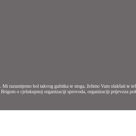
 Mi razumijemo bol takvog gubitka te stoga, želimo Vam olakšati te tešk
h. Brigom o cjelukupnoj organizaciji sprovoda, organizaciji prijevoza p