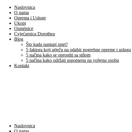
Naslovnica
O nama
Oprema i Usluge
Ukopi
Osmrtnice
Cvjećarnica Dorothea
Blog
Što kada nastupi smrt?
5 faktora koji utječu na odabir pogrebne opreme i usluga
5 načina kako se oprostiti sa stilom
5 načina kako održati uspomenu na voljenu osobu
Kontakt
Naslovnica
O nama