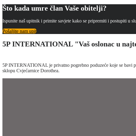
Što kada umre član Vaše obitelji?
Ispunite naš upitnik i primite savjete kako se pripremiti i postupiti u sl
Pošaljite nam upit
5P INTERNATIONAL "Vaš oslonac u najte
5P INTERNATIONAL je privatno pogrebno poduzeće koje se bavi prod
sklopu Cvjećarnice Dorothea.