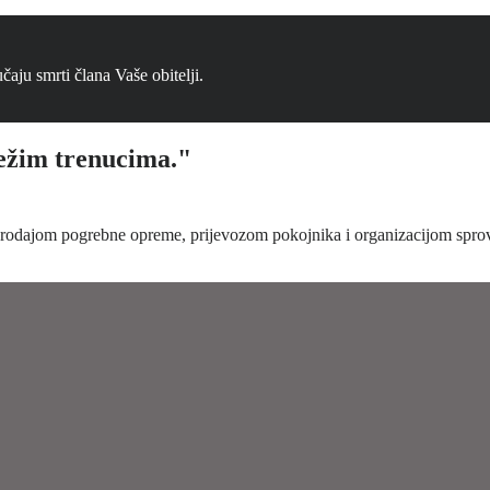
učaju smrti člana Vaše obitelji.
žim trenucima."
ajom pogrebne opreme, prijevozom pokojnika i organizacijom sprovod